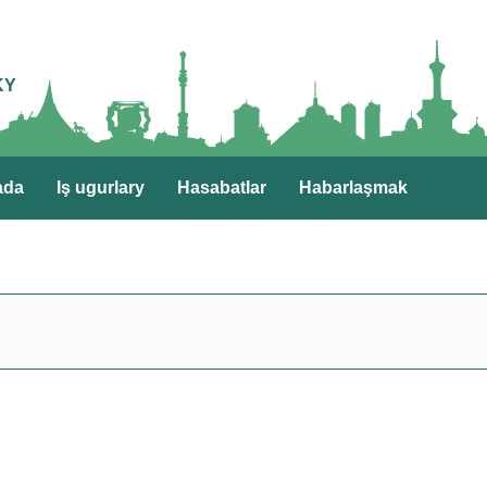
KY
ada
Iş ugurlary
Hasabatlar
Habarlaşmak