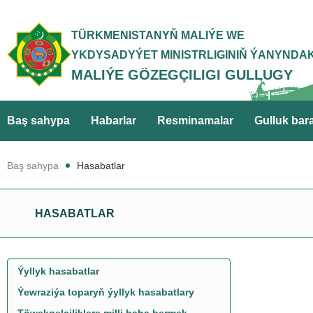
TÜRKMENISTANYŇ MALIÝE WE
YKDYSADYÝET MINISTRLIGINIŇ ÝANYNDA
MALIÝE GÖZEGÇILIGI GULLUGY
Baş sahypa
Habarlar
Resminamalar
Gulluk bar
Baş sahypa
Hasabatlar
HASABATLAR
Ýyllyk hasabatlar
Ýewraziýa toparyň ýyllyk hasabatlary