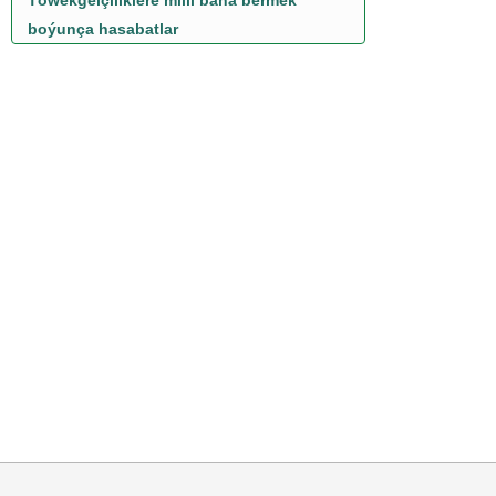
Töwekgelçiliklere milli baha bermek
boýunça hasabatlar