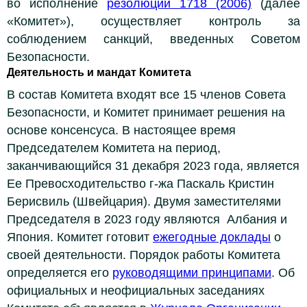
во исполнение
резолюции 1718 (2006)
(далее
«Комитет»), осуществляет контроль за
соблюдением санкций, введенных Советом
Безопасности.
Деятельность и мандат Комитета
В состав Комитета входят все 15 членов Совета
Безопасности, и Комитет принимает решения на
основе консенсуса. В настоящее время
Председателем Комитета на период,
заканчивающийся 31 декабря 2023 года, является
Ее Превосходительство г-жа Паскаль Кристин
Берисвиль (Швейцария). Двумя заместителями
Председателя в 2023 году являются Албания и
Япония. Комитет готовит
ежегодные доклады
о
своей деятельности. Порядок работы Комитета
определяется его
руководящими принципами
. Об
официальных и неофициальных заседаниях