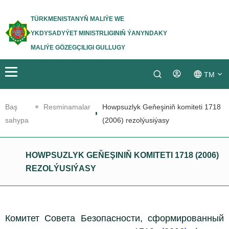
TÜRKMENISTANYŇ MALIÝE WE
YKDYSADYÝET MINISTRLIGINIŇ ÝANYNDAKY
MALIÝE GÖZEGÇILIGI GULLUGY
TM
Login
RU
Baş
Resminamalar
Howpsuzlyk Geňeşiniň komiteti 1718
EN
sahypa
(2006) rezolýusiýasy
HOWPSUZLYK GEŇEŞINIŇ KOMITETI 1718 (2006)
REZOLÝUSIÝASY
Комитет Совета Безопасности, сформированный