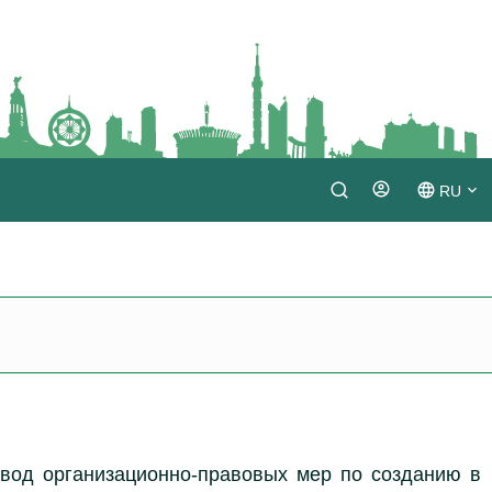
RU
Login
TM
EN
вод организационно-правовых мер по созданию в