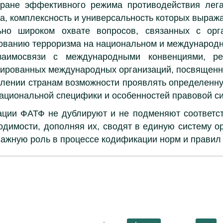
тране эффективного режима противодействия лег
а, комплексность и универсальность которых выража
ьно широком охвате вопросов, связанных с орг
ванию терроризма на национальном и международн
заимосвязи с международными конвенциями, р
зированных международных организаций, посвящен
лении странам возможности проявлять определенну
национальной специфики и особенностей правовой с
ации ФАТФ не дублируют и не подменяют соответс
одимости, дополняя их, сводят в единую систему о
важную роль в процессе кодификации норм и правил