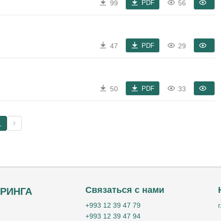
PDF
99
56
PDF
47
29
PDF
50
33
1
Связаться с нами
РИНГА
+993 12 39 47 79
+993 12 39 47 94